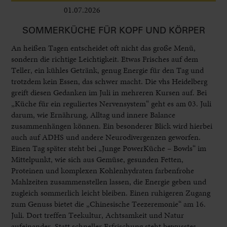
01.07.2026
Leben im Delta
SOMMERKÜCHE FÜR KOPF UND KÖRPER
An heißen Tagen entscheidet oft nicht das große Menü,
sondern die richtige Leichtigkeit. Etwas Frisches auf dem
Teller, ein kühles Getränk, genug Energie für den Tag und
trotzdem kein Essen, das schwer macht. Die vhs Heidelberg
greift diesen Gedanken im Juli in mehreren Kursen auf. Bei
„Küche für ein reguliertes Nervensystem“ geht es am 03. Juli
darum, wie Ernährung, Alltag und innere Balance
zusammenhängen können. Ein besonderer Blick wird hierbei
auch auf ADHS und andere Neurodivergenzen geworfen.
Einen Tag später steht bei „Junge PowerKüche – Bowls“ im
Mittelpunkt, wie sich aus Gemüse, gesunden Fetten,
Proteinen und komplexen Kohlenhydraten farbenfrohe
Mahlzeiten zusammenstellen lassen, die Energie geben und
zugleich sommerlich leicht bleiben. Einen ruhigeren Zugang
zum Genuss bietet die „Chinesische Teezeremonie“ am 16.
Juli. Dort treffen Teekultur, Achtsamkeit und Natur
aufeinander. Statt schneller Erfrischung steht bewusstes