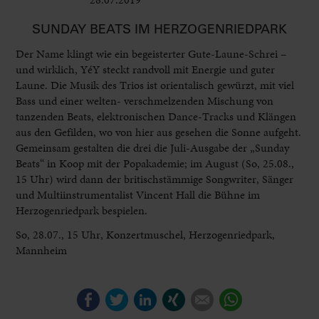
SUNDAY BEATS IM HERZOGENRIEDPARK
Der Name klingt wie ein begeisterter Gute-Laune-Schrei –
und wirklich, YéY steckt randvoll mit Energie und guter
Laune. Die Musik des Trios ist orientalisch gewürzt, mit viel
Bass und einer welten- verschmelzenden Mischung von
tanzenden Beats, elektronischen Dance-Tracks und Klängen
aus den Gefilden, wo von hier aus gesehen die Sonne aufgeht.
Gemeinsam gestalten die drei die Juli-Ausgabe der „Sunday
Beats“ in Koop mit der Popakademie; im August (So, 25.08.,
15 Uhr) wird dann der britischstämmige Songwriter, Sänger
und Multiinstrumentalist Vincent Hall die Bühne im
Herzogenriedpark bespielen.
So, 28.07., 15 Uhr, Konzertmuschel, Herzogenriedpark,
Mannheim
Facebook
Twitter
LinkedIn
Xing
E-mail
WhatsApp