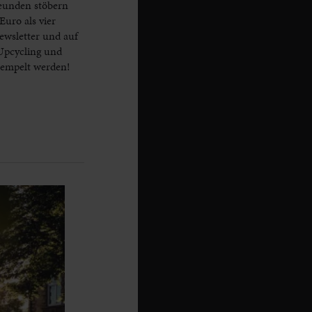
eunden stöbern
Euro als vier
Newsletter und auf
 Upcycling und
rempelt werden!