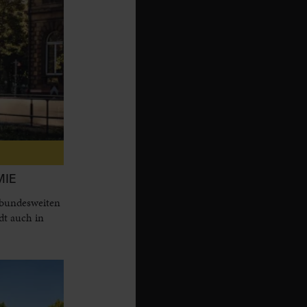
MIE
 bundesweiten
dt auch in