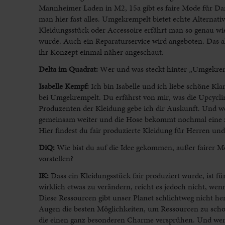
Mannheimer Laden in M2, 15a gibt es faire Mode für Dam
man hier fast alles. Umgekrempelt bietet echte Alternat
Kleidungsstück oder Accessoire erfährt man so genau wi
wurde. Auch ein Reparaturservice wird angeboten. Das a
ihr Konzept einmal näher angeschaut.
Delta im Quadrat:
Wer und was steckt hinter „Umgekre
Isabelle Kempf:
Ich bin Isabelle und ich liebe schöne K
bei Umgekrempelt. Du erfährst von mir, was die Upcycl
Produzenten der Kleidung gebe ich dir Auskunft. Und w
gemeinsam weiter und die Hose bekommt nochmal eine z
Hier findest du fair produzierte Kleidung für Herren 
DiQ:
Wie bist du auf die Idee gekommen, außer fairer 
vorstellen?
IK:
Dass ein Kleidungsstück fair produziert wurde, ist f
wirklich etwas zu verändern, reicht es jedoch nicht, wenn
Diese Ressourcen gibt unser Planet schlichtweg nicht h
Augen die besten Möglichkeiten, um Ressourcen zu schone
die einen ganz besonderen Charme versprühen. Und wenn 