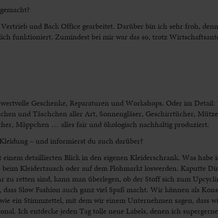
 gemacht?
ertrieb und Back Office gearbeitet. Darüber bin ich sehr froh, denn
ch funktioniert. Zumindest bei mir war das so, trotz Wirtschaftsant
 wertvolle Geschenke, Reparaturen und Workshops. Oder im Detail: J
chen und Täschchen aller Art, Sonnengläser, Geschirrtücher, Mütze
er, Mäppchen … alles fair und ökologisch nachhaltig produziert.
leidung – und informierst du auch darüber?
einem detaillierten Blick in den eigenen Kleiderschrank. Was habe 
 beim Kleidertausch oder auf dem Flohmarkt loswerden. Kaputte D
r zu retten sind, kann man überlegen, ob der Stoff sich zum Upcycli
h, dass Slow Fashion auch ganz viel Spaß macht. Wir können als Kon
t wie ein Stimmzettel, mit dem wir einem Unternehmen sagen, dass wi
gional. Ich entdecke jeden Tag tolle neue Labels, denen ich superger