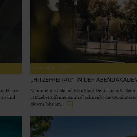
01.07.2026
0
„HITZEFREITAG“ IN DER ABENDAKADE
und Haare.
Mannheim ist die heißeste Stadt Deutschlands. Beim
l ab und
„Hitzebetroffenheitsindex“ schneidet die Quadratesta
diesem Jahr am...