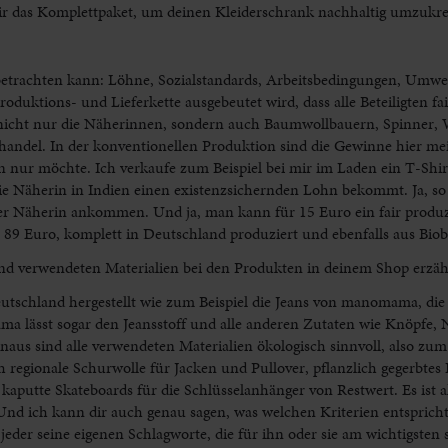
ir das Komplettpaket, um deinen Kleiderschrank nachhaltig umzukr
an betrachten kann: Löhne, Sozialstandards, Arbeitsbedingungen, Umw
oduktions- und Lieferkette ausgebeutet wird, dass alle Beteiligten fa
 nicht nur die Näherinnen, sondern auch Baumwollbauern, Spinner, 
handel. In der konventionellen Produktion sind die Gewinne hier mei
 nur möchte. Ich verkaufe zum Beispiel bei mir im Laden ein T-Shir
die Näherin in Indien einen existenzsichernden Lohn bekommt. Ja, so
er Näherin ankommen. Und ja, man kann für 15 Euro ein fair produzi
 89 Euro, komplett in Deutschland produziert und ebenfalls aus Bio
nd verwendeten Materialien bei den Produkten in deinem Shop erzäh
tschland hergestellt wie zum Beispiel die Jeans von manomama, die 
 lässt sogar den Jeansstoff und alle anderen Zutaten wie Knöpfe, 
aus sind alle verwendeten Materialien ökologisch sinnvoll, also zum 
regionale Schurwolle für Jacken und Pullover, pflanzlich gegerbtes 
aputte Skateboards für die Schlüsselanhänger von Restwert. Es ist al
. Und ich kann dir auch genau sagen, was welchen Kriterien entspricht
eder seine eigenen Schlagworte, die für ihn oder sie am wichtigsten 