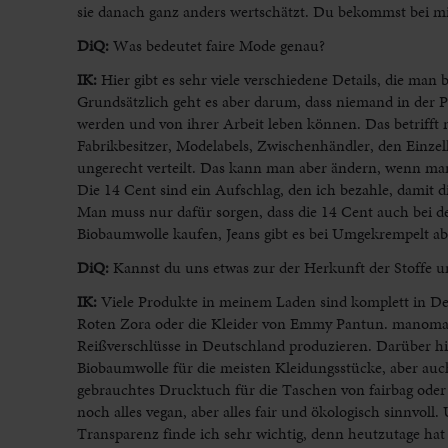
sie danach ganz anders wertschätzt. Du bekommst bei m
DiQ:
Was bedeutet faire Mode genau?
IK:
Hier gibt es sehr viele verschiedene Details, die m
Grundsätzlich geht es aber darum, dass niemand in der Pr
werden und von ihrer Arbeit leben können. Das betrifft
Fabrikbesitzer, Modelabels, Zwischenhändler, den Einzel
ungerecht verteilt. Das kann man aber ändern, wenn man
Die 14 Cent sind ein Aufschlag, den ich bezahle, damit 
Man muss nur dafür sorgen, dass die 14 Cent auch bei d
Biobaumwolle kaufen, Jeans gibt es bei Umgekrempelt ab
DiQ:
Kannst du uns etwas zur der Herkunft der Stoffe u
IK:
Viele Produkte in meinem Laden sind komplett in Deu
Roten Zora oder die Kleider von Emmy Pantun. manomama
Reißverschlüsse in Deutschland produzieren. Darüber hin
Biobaumwolle für die meisten Kleidungsstücke, aber auch 
gebrauchtes Drucktuch für die Taschen von fairbag oder k
noch alles vegan, aber alles fair und ökologisch sinnvoll
Transparenz finde ich sehr wichtig, denn heutzutage hat j