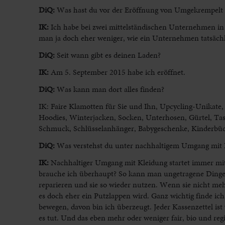
DiQ:
Was hast du vor der Eröffnung von Umgekrempelt
IK:
Ich habe bei zwei mittelständischen Unternehmen in V
man ja doch eher weniger, wie ein Unternehmen tatsächli
DiQ:
Seit wann gibt es deinen Laden?
IK:
Am 5. September 2015 habe ich eröffnet.
DiQ:
Was kann man dort alles finden?
IK: Faire Klamotten für Sie und Ihn, Upcycling-Unikate,
Hoodies, Winterjacken, Socken, Unterhosen, Gürtel, Tas
Schmuck, Schlüsselanhänger, Babygeschenke, Kinderbüch
DiQ:
Was verstehst du unter nachhaltigem Umgang mit K
IK:
Nachhaltiger Umgang mit Kleidung startet immer mit 
brauche ich überhaupt? So kann man ungetragene Dinge
reparieren und sie so wieder nutzen. Wenn sie nicht meh
es doch eher ein Putzlappen wird. Ganz wichtig finde ic
bewegen, davon bin ich überzeugt. Jeder Kassenzettel is
es tut. Und das eben mehr oder weniger fair, bio und re