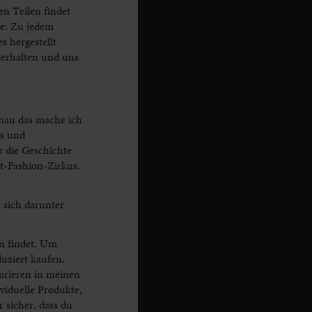
n Teilen findet
le: Zu jedem
 hergestellt
terhalten und uns
enau das mache ich
ls und
 die Geschichte
t-Fashion-Zirkus.
 sich darunter
en findet. Um
duziert kaufen.
arieren in meinen
viduelle Produkte,
 sicher, dass du