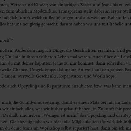
en, Herren und Kinder; von einfarbigen Basics und Jeans bis zu edle
iven zum üblichen Modezirkus, Transparenz steht dabei an erster Stel
e möglich, unter welchen Bedingungen und aus welchen Rohstoffen es
lles hat uns neugierig gemacht, darum haben wir uns mit Isabelle un
mpelt“?
lamotten! Außerdem mag ich Dinge, die Geschichten erzählen. Und g
ing-Unikate in ihrem früheren Leben mal waren. Auch über die Labe
enn du mit deiner kaputten Jeans zu mir kommst, dann schreiben wir
weite Chance. Umgekrempelt ist meine Antwort auf den ganzen Fas
und Damen, wertvolle Geschenke, Reparaturen und Workshops.
Mode auch Upcycling und Reparaturen anzubieten bzw. was kann man
ür mich die Grundvoraussetzung, damit es einen Platz bei mir im Lad
 wir einfach alles, was wir bisher gekauft haben, in Zukunft fair pro
er. Deshalb sind neben „Weniger ist mehr“ das Upcycling und das Rep
n. Gleichzeitig haben wir hier tolle Möglichkeiten für wirklich indi
du deine Jeans im Workshop selbst repariert hast, dann bin ich mir