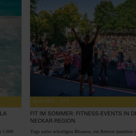
01.07.2026
0
LA
FIT IM SOMMER: FITNESS-EVENTS IN D
NECKAR-REGION
s 5.000
Yoga unter schattigen Bäumen, ein Retreat inmitten 