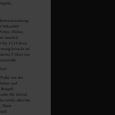
empeln.
eltverschmutzung.
ir behandelt
Weber, Färber,
st ziemlich
t für 15,14 Euro.
 wenig braucht es!
ertes T-Shirt aus
baumwolle.
len?
Pullis von der
Nieten und
Beispiel
Leder für Gürtel,
so weder alles bio
. Diese
sind.