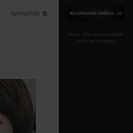
NAVIGATION
© 2026 - Delta im Quadrat GmbH
Alle Rechte vorbehalten.