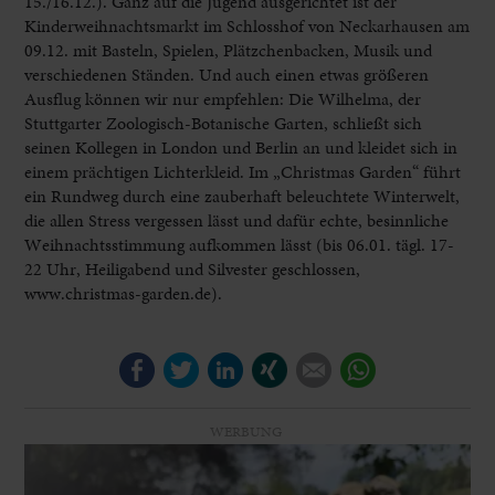
15./16.12.). Ganz auf die Jugend ausgerichtet ist der
Kinderweihnachtsmarkt im Schlosshof von Neckarhausen am
09.12. mit Basteln, Spielen, Plätzchenbacken, Musik und
verschiedenen Ständen. Und auch einen etwas größeren
Ausflug können wir nur empfehlen: Die Wilhelma, der
Stuttgarter Zoologisch-Botanische Garten, schließt sich
seinen Kollegen in London und Berlin an und kleidet sich in
einem prächtigen Lichterkleid. Im „Christmas Garden“ führt
ein Rundweg durch eine zauberhaft beleuchtete Winterwelt,
die allen Stress vergessen lässt und dafür echte, besinnliche
Weihnachtsstimmung aufkommen lässt (bis 06.01. tägl. 17-
22 Uhr, Heiligabend und Silvester geschlossen,
www.christmas-garden.de).
Facebook
Twitter
LinkedIn
Xing
E-mail
WhatsApp
WERBUNG