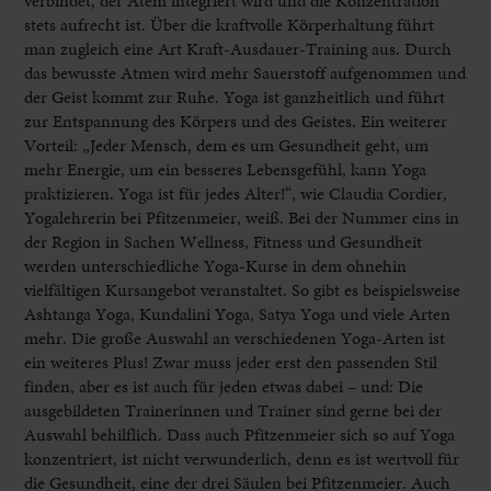
verbindet, der Atem integriert wird und die Konzentration
stets aufrecht ist. Über die kraftvolle Körperhaltung führt
man zugleich eine Art Kraft-Ausdauer-Training aus. Durch
das bewusste Atmen wird mehr Sauerstoff aufgenommen und
der Geist kommt zur Ruhe. Yoga ist ganzheitlich und führt
zur Entspannung des Körpers und des Geistes. Ein weiterer
Vorteil: „Jeder Mensch, dem es um Gesundheit geht, um
mehr Energie, um ein besseres Lebensgefühl, kann Yoga
praktizieren. Yoga ist für jedes Alter!“, wie Claudia Cordier,
Yogalehrerin bei Pfitzenmeier, weiß. Bei der Nummer eins in
der Region in Sachen Wellness, Fitness und Gesundheit
werden unterschiedliche Yoga-Kurse in dem ohnehin
vielfältigen Kursangebot veranstaltet. So gibt es beispielsweise
Ashtanga Yoga, Kundalini Yoga, Satya Yoga und viele Arten
mehr. Die große Auswahl an verschiedenen Yoga-Arten ist
ein weiteres Plus! Zwar muss jeder erst den passenden Stil
finden, aber es ist auch für jeden etwas dabei – und: Die
ausgebildeten Trainerinnen und Trainer sind gerne bei der
Auswahl behilflich. Dass auch Pfitzenmeier sich so auf Yoga
konzentriert, ist nicht verwunderlich, denn es ist wertvoll für
die Gesundheit, eine der drei Säulen bei Pfitzenmeier. Auch