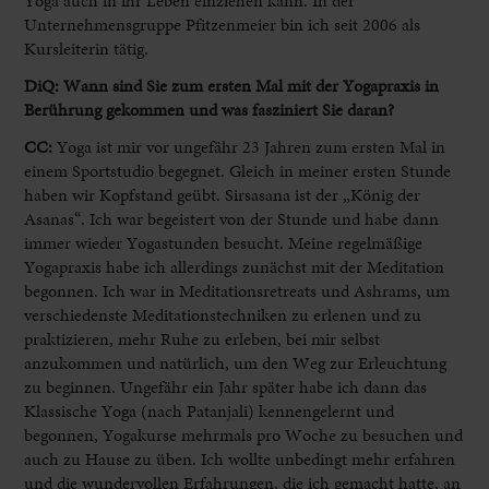
Yoga auch in ihr Leben einziehen kann. In der
Unternehmensgruppe Pfitzenmeier bin ich seit 2006 als
Kursleiterin tätig.
DiQ: Wann sind Sie zum ersten Mal mit der Yogapraxis in
Berührung gekommen und was fasziniert Sie daran?
CC:
Yoga ist mir vor ungefähr 23 Jahren zum ersten Mal in
einem Sportstudio begegnet. Gleich in meiner ersten Stunde
haben wir Kopfstand geübt. Sirsasana ist der „König der
Asanas“. Ich war begeistert von der Stunde und habe dann
immer wieder Yogastunden besucht. Meine regelmäßige
Yogapraxis habe ich allerdings zunächst mit der Meditation
begonnen. Ich war in Meditationsretreats und Ashrams, um
verschiedenste Meditationstechniken zu erlenen und zu
praktizieren, mehr Ruhe zu erleben, bei mir selbst
anzukommen und natürlich, um den Weg zur Erleuchtung
zu beginnen. Ungefähr ein Jahr später habe ich dann das
Klassische Yoga (nach Patanjali) kennengelernt und
begonnen, Yogakurse mehrmals pro Woche zu besuchen und
auch zu Hause zu üben. Ich wollte unbedingt mehr erfahren
und die wundervollen Erfahrungen, die ich gemacht hatte, an