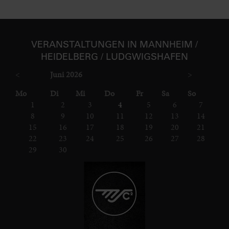
VER­ANSTAL­TUNGEN IN MANNHEIM /
HEIDELBERG / LUDGWIGS­HAFEN
<
Juni 2026
>
ntag
enstag
ttwoch
nnerstag
eitag
mstag
nntag
Mo
Di
Mi
Do
Fr
Sa
So
1
2
3
4
5
6
7
8
9
10
11
12
13
14
15
16
17
18
19
20
21
22
23
24
25
26
27
28
29
30