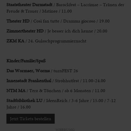
Staatstheater Darmstadt
/ Barockfest – Lacrimae – Tränen der
Freude & Trauer / Matinee / 11.00
Theater HD
/ Così fan tutte / Dramma giocoso / 19.00
Zimmertheater HD
/ Je besser ich dich kenne / 20.00
ZKM KA
/ 24. Gulaschprogrammiernacht
Kinder/Familie/Spaß
Das Wormser, Worms
/ turnFEST 26
Innenstadt
Frankenthal
/ Strohhutfest / 11.00-24.00
NTM MA
/ Terz & Tönchen / ab 6
Monaten / 11.00
Stadtbibliothek LU
/ IdeenReich / 3-6 Jahre / 15.00 / 7-12
Jahre /
16.00
Jetzt Tickets bestellen
WERBUNG