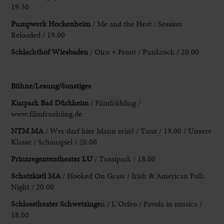
19.30
Pumpwerk Hockenheim
/ Me and the Heat / Session
Reloaded / 19.00
Schlachthof Wiesbaden
/
Oiro + Front / Punkrock / 20.00
Bühne/Lesung/Sonstiges
Kurpark Bad Dürkheim
/ Filmfrühling /
www.filmfruehling.de
NTM MA
/ Wer darf hier
Mann sein? / Tanz / 19.00 / Unsere
Klasse / Schauspiel / 20.00
Prinzregententheater LU
/
Tussipark / 18.00
Schatzkistl MA
/ Hooked On Grass / Irish & American Folk
Night / 20.00
Schlosstheater Schwetzinge
n
/ L’Orfeo / Favola in musica /
18.00