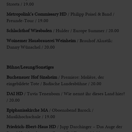
Streets / 19.00
Metropolink’s Commissary HD
/
Philipp Poisel & Band /
Freunde-Tour / 19.00
Schlachthof Wiesbaden
/ Hulder / Europe
Summer / 20.00
Woinemer Hausbrauerei Weinheim
/ Brauhof Akustik:
Danny Wünschel /
20.00
Bühne/Lesung/Sonstiges
Buchenauer Hof Sinsheim
/ Premiere: Molière,
der
eingebildete Tote / Badische Landesbühne / 20.00
DAI HD
/ Tuvia Tenenbom
/ Wie nennt ihr dieses Land hier?
/ 20.00
Epiphaniaskirche MA
/ Oboenabend
Barock /
Musikhochschule / 19.00
Friedrich-Ebert-Haus HD
/ Jupp Darchinger –
Das Auge der