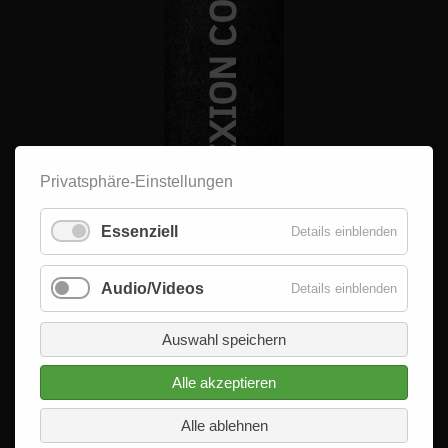
Privatsphäre-Einstellungen
Essenziell
Details einblenden
Audio/Videos
Details einblenden
Auswahl speichern
Alle akzeptieren
© 2026 - Delta im Quadrat GmbH
Alle Rechte vorbehalten.
Alle ablehnen