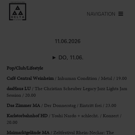
NAVIGATION
11.06.2026
► DO, 11.06.
Pop/
Club/Lifestyle
Café Central Weinheim
/
Inhuman Condition / Metal / 19.00
dasHaus LU
/ The Christian Scheuber Legacy Jazz Lights Jam
Session
/ 20.00
Das Zimmer MA
/ Der Donnerstag / Eintritt frei / 23.00
Karlstorbahnhof
HD
/ Yoshi Nardo + schlecht. / Konzert /
20.00
Maimarktgelände MA
/
Zeltfestival
Rhein-Neckar:
The