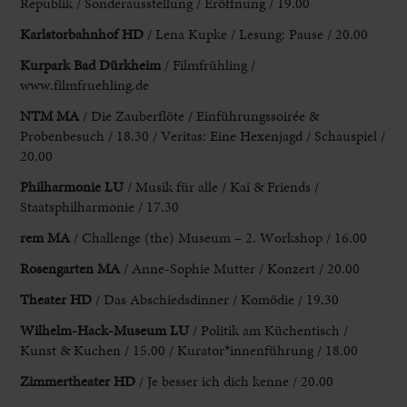
Republik / Sonderausstellung / Eröffnung / 19.00
Karlstorbahnhof HD
/ Lena
Kupke / Lesung: Pause / 20.00
Kurpark Bad Dürkheim
/ Filmfrühling /
www.
filmfruehling.de
NTM MA
/ Die Zauberflöte / Einführungssoirée &
Probenbesuch / 18.30 / Veritas:
Eine Hexenjagd / Schauspiel /
20.00
Philharmonie LU
/ Musik für alle / Kai
& Friends /
Staatsphilharmonie / 17.30
rem MA
/ Challenge (the) Museum – 2. Workshop
/ 16.00
Rosengarten MA
/ Anne-Sophie Mutter / Konzert / 20.00
Theater
HD
/ Das Abschiedsdinner / Komödie / 19.30
Wilhelm-Hack-Museum LU
/ Politik
am Küchentisch /
Kunst & Kuchen / 15.00 / Kurator*innenführung / 18.00
Zimmertheater HD
/ Je besser ich dich kenne / 20.00