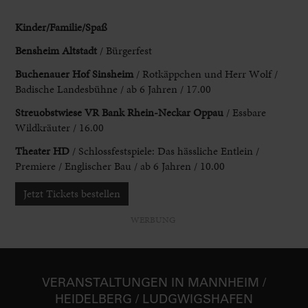
Kinder/Familie/Spaß
Bensheim
Altstadt
/ Bürgerfest
Buchenauer Hof Sinsheim
/ Rotkäppchen und Herr Wolf /
Badische Landesbühne / ab 6 Jahren / 17.00
Streuobstwiese VR Bank Rhein-
Neckar Oppau
/ Essbare
Wildkräuter / 16.00
Theater HD
/ Schlossfestspiele: Das hässliche
Entlein /
Premiere / Englischer Bau / ab 6 Jahren / 10.00
Jetzt Tickets bestellen
WERBUNG
VER­ANSTAL­TUNGEN IN MANNHEIM /
HEIDELBERG / LUDGWIGS­HAFEN