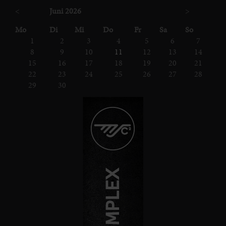
<
Juni 2026
>
ntag
enstag
ttwoch
nnerstag
eitag
mstag
nntag
Mo
Di
Mi
Do
Fr
Sa
So
1
2
3
4
5
6
7
8
9
10
11
12
13
14
15
16
17
18
19
20
21
22
23
24
25
26
27
28
29
30