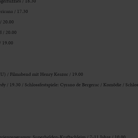
agerfuzzies / 18.30
ricana / 17.30
/ 20.00
 / 20.00
/ 19.00
mU) / Filmabend mit Henry Keazor / 19.00
 / 19.30 / Schlossfestspiele:
Cyrano de Bergerac / Komödie / Schlos
rienprogramm: Superhelden-Kraftschleim / 7-11 Jahre / 10.00