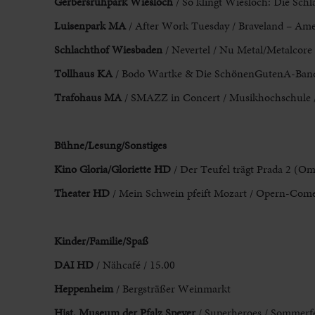
Gerbersruhpark Wiesloch
/ So klingt Wiesloch: Die Schl
Luisenpark MA
/ After Work Tuesday / Braveland – Ame
Schlachthof Wiesbaden
/ Nevertel / Nu Metal/Metalcore 
Tollhaus KA
/ Bodo Wartke
& Die SchönenGutenA-Band
Trafohaus MA
/ SMAZZ in Concert / Musikhochschule
Bühne/Lesung/Sonstiges
Kino Gloria/Gloriette HD
/ Der
Teufel trägt Prada 2 (O
Theater HD
/ Mein Schwein pfeift Mozart / Opern-Comedy
Kinder/Familie/Spaß
DAI
HD
/ Nähcafé / 15.00
Heppenheim
/ Bergsträßer Weinmarkt
Hist. Museum der
Pfalz Speyer
/ Superheroes / Sommerfe