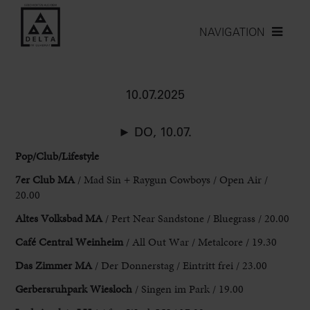
NAVIGATION
10.07.2025
► DO, 10.07.
Pop/Club/Lifestyle
7er Club MA
/ Mad Sin + Raygun Cowboys
/ Open Air /
20.00
Altes Volksbad MA
/ Pert Near Sandstone / Bluegrass
/ 20.00
Café Central Weinheim
/ All Out War / Metalcore / 19.30
Das
Zimmer MA
/ Der Donnerstag / Eintritt frei / 23.00
Gerbersruhpark Wiesloch
/ Singen
im Park / 19.00