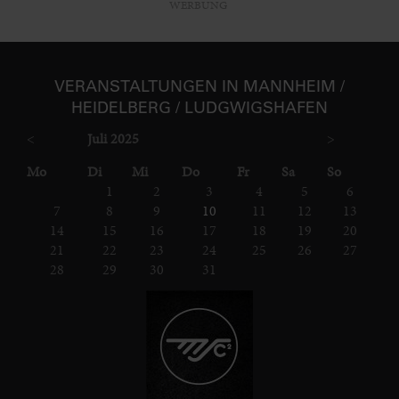
WERBUNG
VER­ANSTAL­TUNGEN IN MANNHEIM /
HEIDELBERG / LUDGWIGS­HAFEN
<
Juli 2025
>
ntag
enstag
ttwoch
nnerstag
eitag
mstag
nntag
Mo
Di
Mi
Do
Fr
Sa
So
1
2
3
4
5
6
7
8
9
10
11
12
13
14
15
16
17
18
19
20
21
22
23
24
25
26
27
28
29
30
31