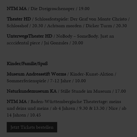
NTM MA
/ Die Dreigroschenoper / 19.00
Theater HD
/ Schlossfestspiele: Der Graf
von Monte Christo /
Schlosshof / 20.30 / Achtsam morden / Dicker Turm / 20.30
UnterwegsTheater HD
/ NoBody – SomeBody. Just an
acccidental piece / Jai Gonzales
/ 20.00
Kinder/Familie/Spaß
Museum Andreasstift Worms
/ Kinder-Kunst-Aktion
/
Sommerferienspiele / 7-12 Jahre / 10.00
Naturkundemuseum KA
/ Stille Stunde im Museum
/ 17.00
NTM MA
/ Baden-Württembergische Theatertage: meins
und deins und
meins / ab 4 Jahren / 9.30 & 13.30 / Nice / ab
14 Jahren
/ 10.45
Jetzt Tickets bestellen