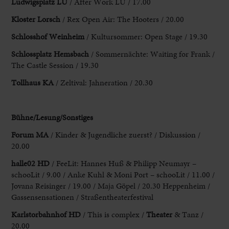
Ludwigsplatz LU
/ After Work LU / 17.00
Kloster
Lorsch
/ Rex Open Air: The Hooters / 20.00
Schlosshof Weinheim
/ Kultursommer
: Open Stage / 19.30
Schlossplatz Hemsbach
/ Sommernächte: Waiting for Frank /
The
Castle Session / 19.30
Tollhaus KA
/ Zeltival: Jahneration / 20.30
Bühne/Lesung
/Sonstiges
Forum MA
/ Kinder & Jugendliche zuerst? / Diskussion /
20.00
halle02 HD
/ FeeLit: Hannes Huß & Philipp Neumayr –
schooLit / 9.00 / Anke Kuhl & Moni
Port – schooLit / 11.00 /
Jovana Reisinger / 19.00 / Maja Göpel / 20.30
Heppenheim
/
Gassensensationen / Straßentheaterfestival
Karlstorbahnhof HD
/ This is complex /
Theater
& Tanz /
20.00