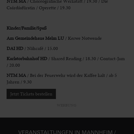
NTM
MA
/ Choreografische Werkstatt / 19.30 / Die
Csárdásfürstin / Operette / 19.30
Kinder/Familie
/Spaß
Am Gemeindehaus Melm LU
/ Kerwe Notwende
DAI HD
/ Nähcafé
/ 15.00
Karlstorbahnhof HD
/ Shared Reading / 18.30 / Contact-Jam
/ 20.00
NTM
MA
/ Bei der Feuerwehr wird der Kaffee kalt / ab 5
Jahren / 9.30
Jetzt Tickets bestellen
WERBUNG
VER­ANSTAL­TUNGEN IN MANNHEIM /