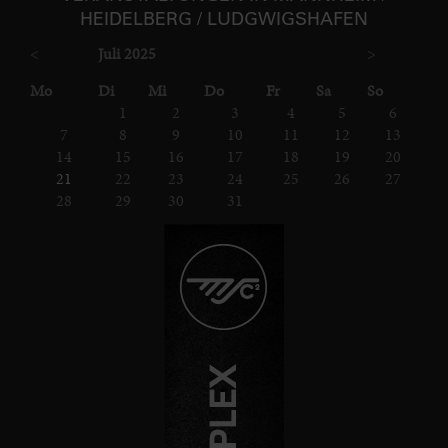
HEIDELBERG / LUDGWIGS­HAFEN
<
Juli 2025
>
ntag
enstag
ttwoch
nnerstag
eitag
mstag
nntag
Mo
Di
Mi
Do
Fr
Sa
So
1
2
3
4
5
6
7
8
9
10
11
12
13
14
15
16
17
18
19
20
21
22
23
24
25
26
27
28
29
30
31