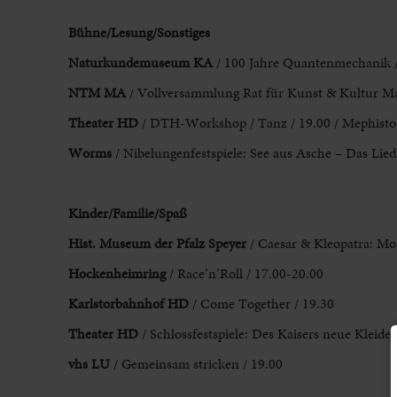
Bühne
/Lesung/Sonstiges
Naturkundemuseum KA
/ 100 Jahre Quantenmechanik /
NTM
MA
/ Vollversammlung Rat für Kunst & Kultur M
Theater HD
/ DTH-Workshop / Tanz / 19.00 / Mephisto /
Worms
/ Nibelungenfestspiele: See
aus Asche – Das Lied
Kinder
/Familie/Spaß
Hist. Museum der Pfalz Speyer
/ Caesar & Kleopatra: Mo
Hockenheimring
/ Race’n’Roll / 17.00-20.00
Karlstorbahnhof HD
/ Come Together / 19.30
Theater HD
/ Schlossfestspiele: Des Kaisers neue Kleider
vhs LU
/ Gemeinsam
stricken / 19.00