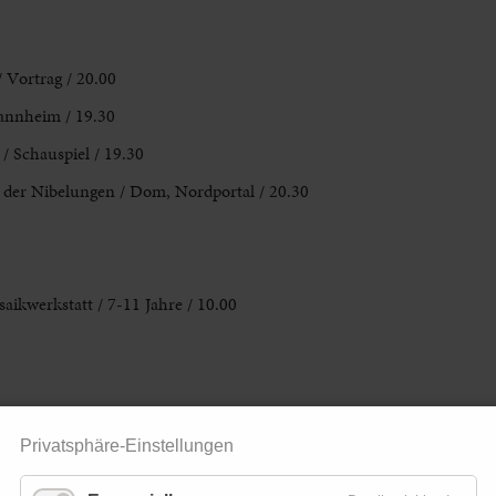
 Vortrag / 20.00
annheim / 19.30
 Schauspiel / 19.30
 der Nibelungen / Dom, Nordportal / 20.30
saikwerkstatt
/ 7-11 Jahre / 10.00
– Mottenzeit / ab 6 Jahren / Englischer Bau / 10.00
Privatsphäre-Einstellungen