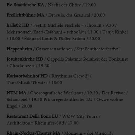
Ev. Stadtkirche KA
/ Nacht der Chöre / 19.00
Freilichtbühne MA
/ Dracula, das Grusical / 20.00
halle02 HD
/ FeeLit: Michèle
Fischels – schooLit / 9.30 /
Mehrnousch Zaeri-Esfahani – schooLit / 11.00 / Tanja Kinkel
/ 18.00 / Édouard Louis & Didier Eribon / 20.00
Heppenheim
/ Gassensensationen / Straßentheaterfestival
Jesuitenkirche
HD
/ Cappella Palatina: Reinheit der Tonkunst
/ Chorkonzert / 19.30
Karlstorbahnhof HD
/ Rhythmus Crew 2! /
Tanz/Musik/Theater / 18:00
NTM MA
/ Choreografische
Werkstatt / 19.30 / Der Revisor /
Schauspiel / 19.30
Prinzregententheater LU
/ Owwe wohne
Engel / 20.00
Restaurant Della Bona LU
/ WOW City Tours /
Architektour
: Rheinufer-Süd / 17.00
Rhein-Neckar-Theater MA
/ Monnem – doi Musical
! /