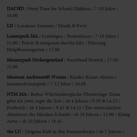
DAI HD
/ Story Time for School
Children / 7-10 Jahre /
16.00
LD
/ Landauer Sommer / Musik & Party
Luisenpark
MA
/ Laubsägen / Freizeithaus / 7-10 Jahre /
15.00 / Frisch & entspannt durchs Jahr
/ Führung
Heilpflanzengarten / 17.00
Menzerpark Neckargemünd
/ Streetfood Festival / 17.00-
22.00
Museum Andreasstift Worms
/ Kinder-Kunst-Aktion /
Sommerferienspiele / 7-12 Jahre / 10.00
NTM MA
/ Baden-Württembergische Theatertage: Dann
gehe ich jetzt, sagte die Zeit
/ ab 4 Jahren / 9.30 & 14.15 /
Frederick / ab 4 Jahren / 9.45
& 14.15 / Die erstaunlichen
Abenteuer der Maulina Schmitt / ab 10 Jahren
/ 11.00 / König
Artus / ab 10 Jahren / 18.45
vhs LU
/ Origami
Kids in den Sommerferien / ab 7 Jahren /