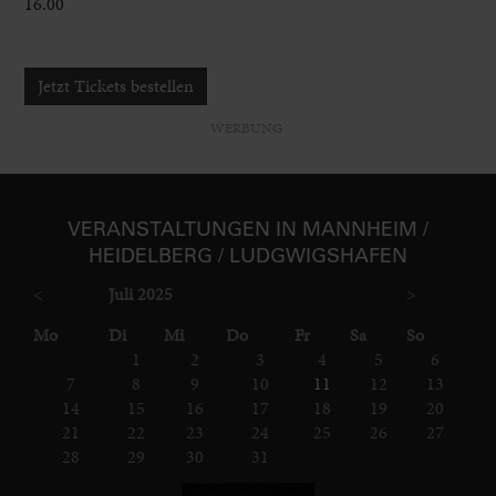
16.00
Jetzt Tickets bestellen
WERBUNG
VER­ANSTAL­TUNGEN IN MANNHEIM /
HEIDELBERG / LUDGWIGS­HAFEN
<
Juli 2025
>
ntag
enstag
ttwoch
nnerstag
eitag
mstag
nntag
Mo
Di
Mi
Do
Fr
Sa
So
1
2
3
4
5
6
7
8
9
10
11
12
13
14
15
16
17
18
19
20
21
22
23
24
25
26
27
28
29
30
31