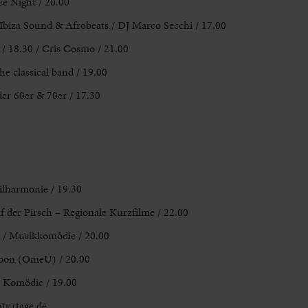
e Night / 20.00
Ibiza Sound & Afrobeats / DJ
Marco Secchi / 17.00
 /
18.30 / Cris Cosmo / 21.00
he classical band / 19.00
er 60er & 70er / 17.30
hilharmonie
/ 19.30
uf
der Pirsch – Regionale Kurzfilme / 22.00
/ Musikkomödie / 20.00
Noon (OmeU) / 20.00
/
Komödie / 19.00
aturtage.de