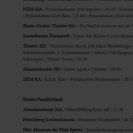
NTM MA
/ Punkakademie: Jede legt los! / 19.30 / Losta
/ Präsentation Club Blau / 18.00
/ Präsentation Club Grü
Rhein-Neckar-Theater MA
/ Du
bischd so heess wie än
Staatstheater
Darmstadt
/ Open-Air-Konzert zum Heinerf
Theater HD
/ Theatertour
durch 100 Jahre Heidelberger S
Schlossfestspiele: 2. Schlosskonzert / Merci, Udo Jürgens
Schauspiel
/ Dicker Turm / 20.30
Zimmertheater HD
/ Liebe Agatha Christie / 20.00
ZKM
KA
/ E.E.G. Kiss / Partizipative Performance / 20.15
Kinder/Familie/Spaß
Abendakademie MA
/ HitzeFREItag Kick-
off / 17.30
Hirschberg-Leutershausen
/ Heisemer Straßenfest / ab 1
Hist. Museum
der Pfalz Speyer
/ Sommerferienprogramm 