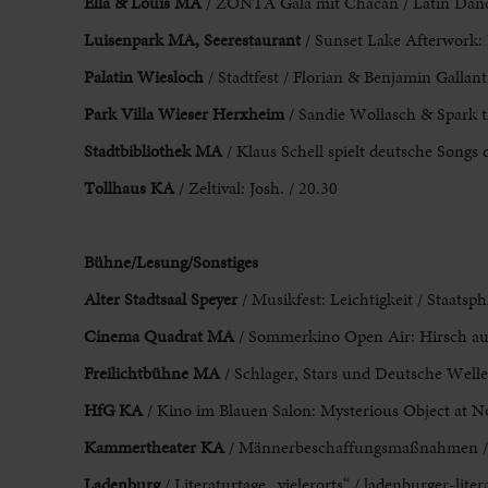
Ella & Louis
MA
/ ZONTA Gala mit Chacán / Latin Danc
Luisenpark MA, Seerestaurant
/ Sunset Lake Afterwork: 
Palatin Wiesloch
/ Stadtfest / Florian & Benjamin Gallant
Park Villa Wieser Herxheim
/ Sandie Wollasch &
Spark t
Stadtbibliothek MA
/ Klaus Schell spielt
deutsche Songs d
Tollhaus KA
/ Zeltival: Josh. /
20.30
Bühne/Lesung/Sonstiges
Alter Stadtsaal Speyer
/ Musikfest: Leichtigkeit / Staatsp
Cinema Quadrat MA
/ Sommerkino Open Air: Hirsch a
Freilichtbühne MA
/ Schlager, Stars und
Deutsche Welle 
HfG KA
/ Kino im Blauen Salon
: Mysterious Object at 
Kammertheater KA
/ Männerbeschaffungsmaßnahmen 
Ladenburg
/ Literaturtage „vielerorts“ / ladenburger-liter