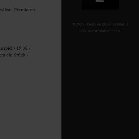
stival: Premieren
© 2026 - Delta im Quadrat GmbH
Alle Rechte vorbehalten.
uspiel / 19.30 /
rm ein Stück /