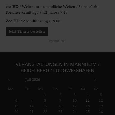
vhs HD
/ Weltraum
– unendliche Weiten / ScienceLab-
Forschervormittag / 9-12 Jahre / 9.45
Zoo HD
/
Abendführung / 19.00
Jetzt Tickets bestellen
WERBUNG
VER­ANSTAL­TUNGEN IN MANNHEIM /
HEIDELBERG / LUDGWIGS­HAFEN
<
Juli 2026
>
ntag
enstag
ttwoch
nnerstag
eitag
mstag
nntag
Mo
Di
Mi
Do
Fr
Sa
So
1
2
3
4
5
6
7
8
9
10
11
12
13
14
15
16
17
18
19
20
21
22
23
24
25
26