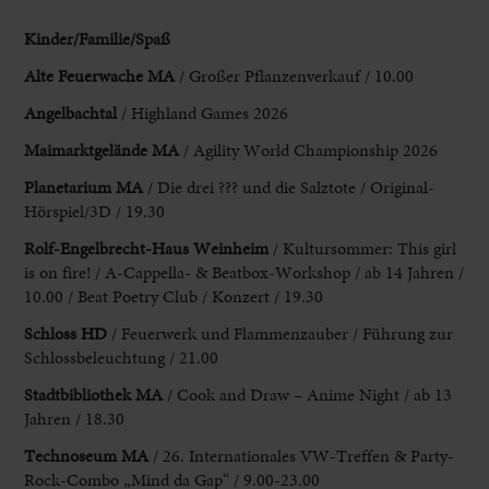
Kinder/Familie/Spaß
Alte Feuerwache MA
/ Großer Pflanzenverkauf / 10.00
Angelbachtal
/ Highland Games 2026
Maimarktgelände MA
/ Agility World Championship 2026
Planetarium MA
/ Die drei ??? und die Salztote / Original-
Hörspiel/3D /
19.30
Rolf-Engelbrecht-Haus Weinheim
/ Kultursommer: This girl
is on
fire! / A-Cappella- & Beatbox-Workshop / ab 14 Jahren /
10.00 / Beat
Poetry Club / Konzert / 19.30
Schloss HD
/ Feuerwerk und Flammenzauber / Führung
zur
Schlossbeleuchtung / 21.00
Stadtbibliothek MA
/ Cook and Draw – Anime Night /
ab 13
Jahren / 18.30
Technoseum MA
/ 26. Internationales VW-Treffen
& Party-
Rock-Combo „Mind da Gap“ / 9.00-23.00