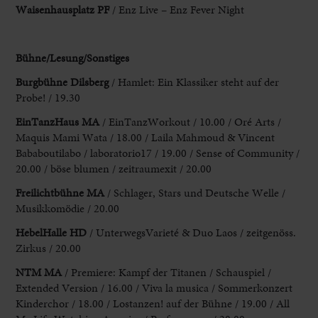
Waisenhausplatz PF
/ Enz Live – Enz Fever Night
Bühne/Lesung/Sonstiges
Burgbühne Dilsberg
/ Hamlet: Ein Klassiker steht
auf der
Probe! / 19.30
EinTanzHaus MA
/ EinTanzWorkout / 10.00 / Oré Arts /
Maquis Mami Wata / 18.00 / Laila Mahmoud & Vincent
Bababoutilabo / laboratorio17 / 19.00 /
Sense of Community /
20.00 / böse blumen / zeitraumexit / 20.00
Freilichtbühne MA
/ Schlager, Stars und Deutsche Welle /
Musikkomödie / 20.00
HebelHalle HD
/
UnterwegsVarieté & Duo Laos / zeitgenöss.
Zirkus / 20.00
NTM MA
/ Premiere: Kampf
der Titanen / Schauspiel /
Extended Version / 16.00 / Viva la musica / Sommerkonzert
Kinderchor / 18.00 / Lostanzen! auf der Bühne / 19.00 / All