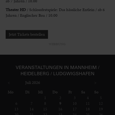
ab 7 Jahren / 10.00
Theater HD
/ Schlossfestspiele: Das hässliche Entlein
/ ab 6
Jahren / Englischer Bau / 10.00
Jetzt Tickets bestellen
WERBUNG
VER­ANSTAL­TUNGEN IN MANNHEIM /
HEIDELBERG / LUDGWIGS­HAFEN
<
Juli 2026
>
ntag
enstag
ttwoch
nnerstag
eitag
mstag
nntag
Mo
Di
Mi
Do
Fr
Sa
So
1
2
3
4
5
6
7
8
9
10
11
12
13
14
15
16
17
18
19
20
21
22
23
24
25
26