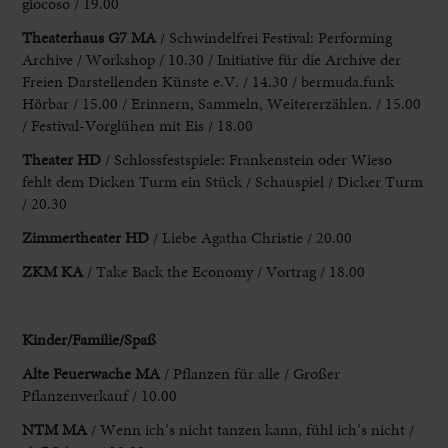
giocoso / 19.00
Theaterhaus G7 MA
/ Schwindelfrei Festival: Performing
Archive / Workshop /
10.30 / Initiative für die Archive der
Freien Darstellenden Künste e.
V. / 14.30 / bermuda.funk
Hörbar / 15.00 / Erinnern, Sammeln, Weitererzählen. / 15.00
/
Festival-Vorglühen mit Eis / 18.00
Theater HD
/ Schlossfestspiele: Frankenstein oder
Wieso
fehlt dem Dicken Turm ein Stück / Schauspiel / Dicker Turm
/
20.30
Zimmertheater HD
/ Liebe Agatha Christie / 20.00
ZKM KA
/ Take
Back the Economy / Vortrag / 18.00
Kinder/Familie/Spaß
Alte
Feuerwache MA
/ Pflanzen für alle / Großer
Pflanzenverkauf / 10.00
NTM MA
/ Wenn ich’s nicht tanzen kann, fühl ich’s nicht
/