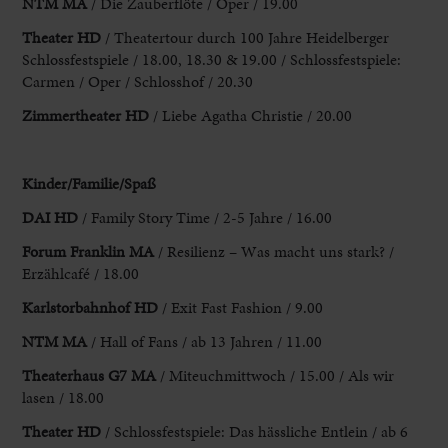
NTM MA
/ Die Zauberflöte / Oper / 19.00
Theater HD
/ Theatertour durch
100 Jahre Heidelberger
Schlossfestspiele / 18.00, 18.30 & 19.00 / Schlossfestspiele:
Carmen / Oper
/ Schlosshof / 20.30
Zimmertheater HD
/ Liebe Agatha Christie / 20.00
Kinder/Familie
/Spaß
DAI HD
/ Family Story Time / 2-5 Jahre / 16.00
Forum Franklin MA
/ Resilienz – Was macht uns stark? /
Erzählcafé / 18.00
Karlstorbahnhof HD
/ Exit Fast Fashion / 9.00
NTM MA
/ Hall of
Fans / ab 13 Jahren / 11.00
Theaterhaus G7 MA
/ Miteuchmittwoch / 15.00
/ Als wir
lasen / 18.00
Theater HD
/ Schlossfestspiele: Das hässliche Entlein
/ ab 6