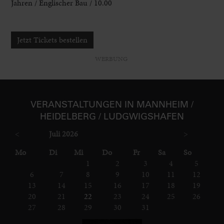
Jahren / Englischer Bau / 10.00
Jetzt Tickets bestellen
WERBUNG
VER­ANSTAL­TUNGEN IN MANNHEIM /
HEIDELBERG / LUDGWIGS­HAFEN
<
Juli 2026
>
ntag
enstag
ttwoch
nnerstag
eitag
mstag
nntag
Mo
Di
Mi
Do
Fr
Sa
So
1
2
3
4
5
6
7
8
9
10
11
12
13
14
15
16
17
18
19
20
21
22
23
24
25
26
27
28
29
30
31