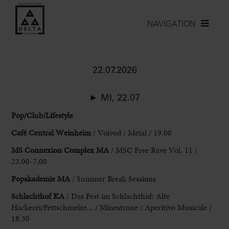
NAVIGATION
22.07.2026
► MI, 22.07
Pop/Club/Lifestyle
Café
Central Weinheim
/ Voivod / Metal / 19.00
MS Connexion Complex MA
/ MSC
Free Rave Vol. 11 /
23.00-7.00
Popakademie MA
/ Summer Break
Sessions
Schlachthof KA
/ Das Fest im Schlachthof: Alte
Hackerei/Fettschmelze
... / Minestrone / Aperitivo Musicale /
18.30