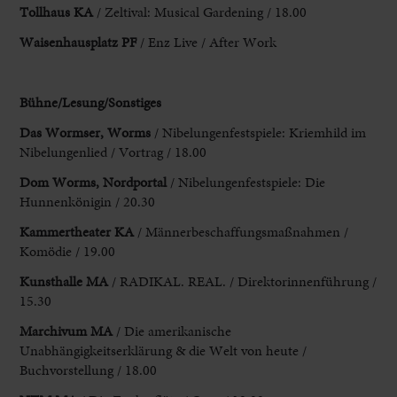
Tollhaus KA
/ Zeltival: Musical Gardening / 18.00
Waisenhausplatz PF
/ Enz Live / After Work
Bühne/Lesung/Sonstiges
Das Wormser, Worms
/ Nibelungenfestspiele: Kriemhild im
Nibelungenlied / Vortrag / 18.00
Dom
Worms, Nordportal
/ Nibelungenfestspiele: Die
Hunnenkönigin / 20.30
Kammertheater KA
/ Männerbeschaffungsmaßnahmen
/
Komödie / 19.00
Kunsthalle MA
/ RADIKAL. REAL. / Direktorinnenführung /
15.30
Marchivum
MA
/ Die amerikanische
Unabhängigkeitserklärung & die Welt von heute /
Buchvorstellung / 18.00