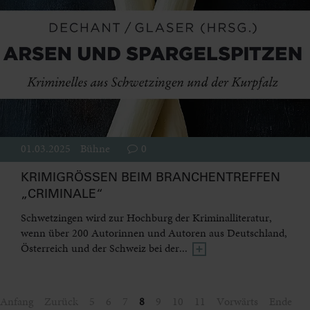
01.03.2025
Bühne
0
KRIMIGRÖSSEN BEIM BRANCHENTREFFEN „
CRIMINALE“
Schwetzingen wird zur Hochburg der Kriminalliteratur,
wenn über 200 Autorinnen und Autoren aus Deutschland,
Österreich und der Schweiz bei der...
Anfang
Zurück
5
6
7
8
9
10
11
Vorwärts
Ende